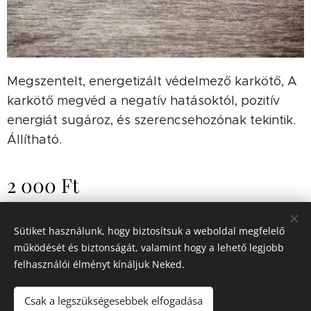
Megszentelt, energetizált védelmező karkötő, A
karkötő megvéd a negatív hatásoktól, pozitív
energiát sugároz, és szerencsehozónak tekintik.
Állítható.
2 000
Ft
Sütiket használunk, hogy biztosítsuk a weboldal megfelelő
Minden jog fenntartva | Titkok Háza 2023
működését és biztonságát, valamint hogy a lehető legjobb
felhasználói élményt kínáljuk Neked.
Általános
Felhasználási feltételek
Sütik
Csak a legszükségesebbek elfogadása