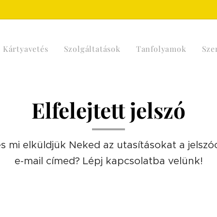
Kártyavetés
Szolgáltatások
Tanfolyamok
Sze
Elfelejtett jelszó
mi elküldjük Neked az utasításokat a jelszóc
e-mail címed? Lépj kapcsolatba velünk!