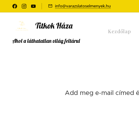
info@varazslatoselmenyek.hu
Titkok Háza
Kezdőlap
Ahol a láthatatlan világ feltárul
Add meg e-mail címed és 