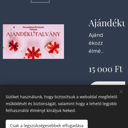
Ajándéku
Ajánd
ékozz
élmén
yt és
15 000
Ft
fejlőd
ést
szeret
Részlete
tedne
Sütiket használunk, hogy biztosítsuk a weboldal megfelelő
k!
működését és biztonságát, valamint hogy a lehető legjobb
felhasználói élményt kínáljuk Neked.
Csak a legszükségesebbek elfogadása