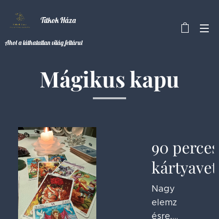
Titkok Háza
Ahol a láthatatlan világ feltárul
Mágikus kapu
90 perces
es
kártyavet
ra
Nagy
elemz
ésre,